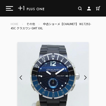
コ
ン
カ
検索
ログイン
テ
ン
ツ
HOME
›
その他
›
中古ショーメ【CHAUMET】 W17292-
に
45C クラスワン GMT XXL
ス
キ
ッ
プ
す
る