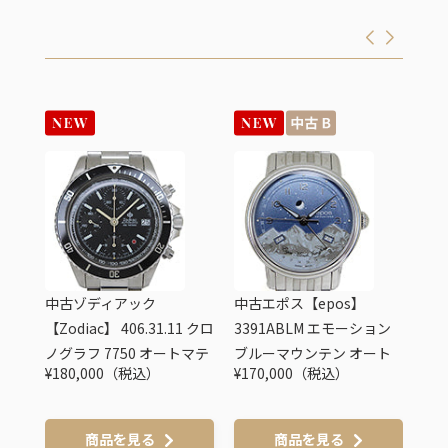
ネー
中古ゾディアック
中古エポス【epos】
未
e】
【Zodiac】 406.31.11 クロ
3391ABLM エモーション
R2
ドウ
ノグラフ 7750 オートマテ
ブルーマウンテン オート
ダイ
¥180,000（税込）
¥170,000（税込）
¥1
マ
ィック OH済
マティック トリプルカレ
 マ
ンダー ムーンフェイズ
66
商品を見る
商品を見る