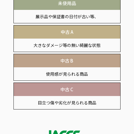
未使用品
展示品や保証書の日付が古い等、
付属品の欠品がある商品
中古 A
大きなダメージ等の無い綺麗な状態
中古 B
使用感が見られる商品
中古 C
目立つ傷や劣化が見られる商品