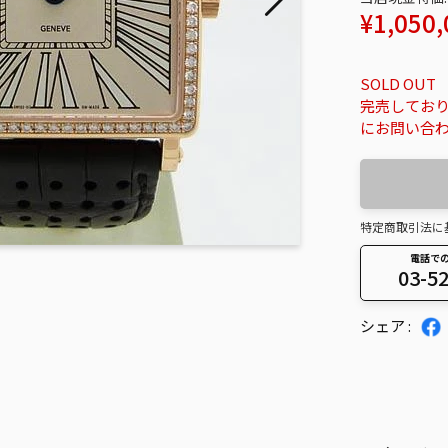
通
¥1,050,
常
価
SOLD OUT
格
完売してお
にお問い合
特定商取引法に
電話で
03-5
カ
シェア :
ー
ト
に
商
品