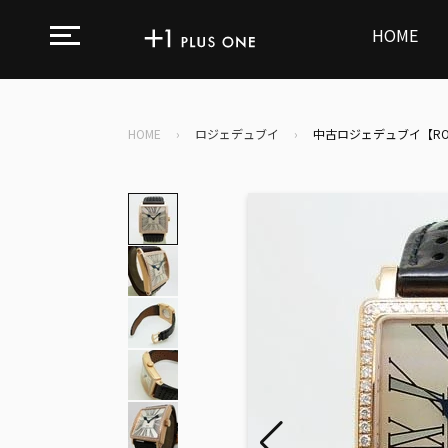
コ
ン
HOME
テ
ン
ツ
に
HOME
›
ロジェデュブイ
›
中古ロジェデュブイ【ROGER
ス
キ
ッ
プ
す
る