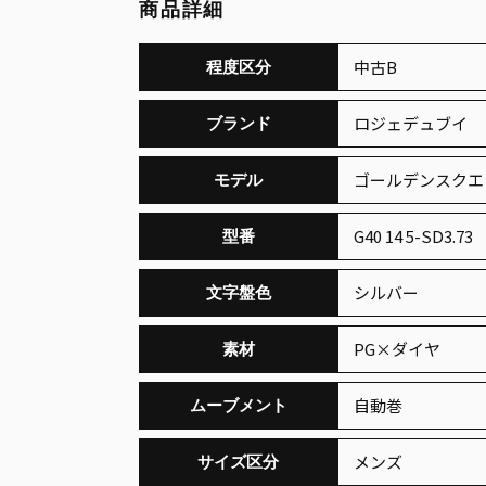
商品詳細
中古B
程度区分
ロジェデュブイ
ブランド
ゴールデンスクエ
モデル
G40 14 5-SD3.73
型番
シルバー
文字盤色
PG×ダイヤ
素材
自動巻
ムーブメント
メンズ
サイズ区分