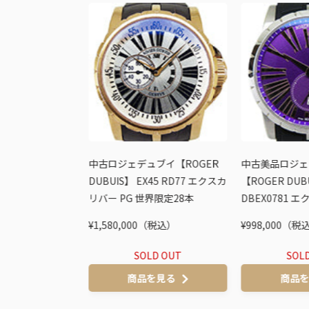
ブイ【ROGER
中古ロジェデュブイ【ROGER
中古美品ロジェ
 14 9 1/9.53R
DUBUIS】 EX45 RD77 エクスカ
【ROGER DUB
ー スパイダー
リバー PG 世界限定28本
DBEX0781 
定888本 OH済
パープル 限定5
税込）
¥1,580,000（税込）
¥998,000（税
D OUT
SOLD OUT
SOL
を見る
商品を見る
商品