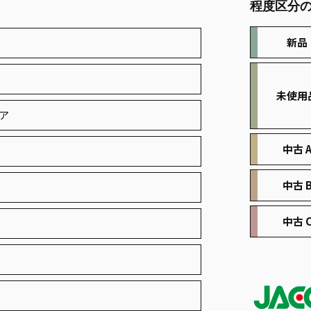
程度区分
を
追
新品
加
す
る
未使用
ア
中古 
中古 
中古 