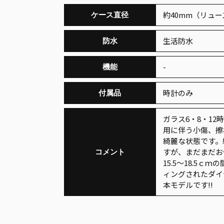
約40mm（リュ
ケース直径
生活防水
防水
-
機能
時計のみ
付属品
ガラス6・8・1
用に伴う小傷、擦
綺麗な状態です。
すが、まだまだお
コメント
15.5～18.5
ィングされたダイ
本モデルです!!