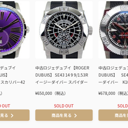
デュブイ
中古ロジェデュブイ【ROGER
中古ロジェデュブ
UIS】
DUBUIS】 SE43 14 9 9/1.53R
DUBUIS】 SE
エクスカリバー42
イージーダイバー スパイダー
ーダイバー K1
0本
43ｍｍ 世界限定888本
888本
込）
¥650,000（税込）
¥678,000（税
D OUT
SOLD OUT
SOLD
を見る
商品を見る
商品を