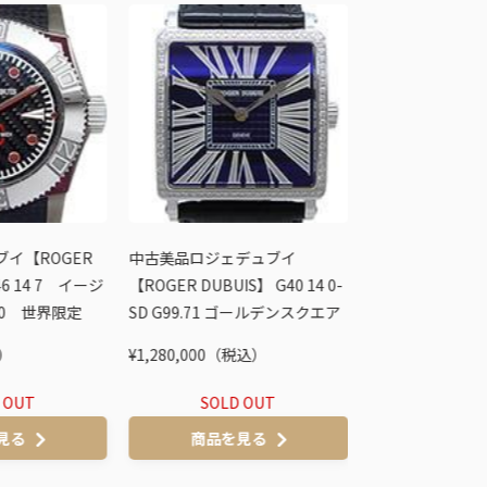
イ【ROGER
中古美品ロジェデュブイ
中古美品ロジェ
46 14 7 イージ
【ROGER DUBUIS】 G40 14 0-
T31.98.0 トゥ
0 世界限定
SD G99.71 ゴールデンスクエア
世界限定28本
WG×ダイヤ 世界限定28本
込）
¥1,280,000（税込）
¥728,000（税込
 OUT
SOLD OUT
SOLD
見る
商品を見る
商品を