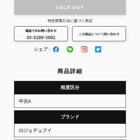
SOLD OUT
特定商取引法に基づく表記
電話でのお問い合わせ
この商品について問い合わせ
03-5289-3082
カ
シェア :
ー
ト
に
商品詳細
商
品
程度区分
を
中古A
追
加
ブランド
す
る
ロジェデュブイ