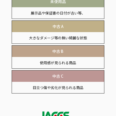
未使用品
展示品や保証書の日付が古い等、
付属品の欠品がある商品
中古 A
大きなダメージ等の無い綺麗な状態
中古 B
使用感が見られる商品
中古 C
目立つ傷や劣化が見られる商品