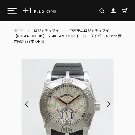
コ
ン
カ
検索
ログイン
テ
ン
ツ
HOME
›
ロジェデュブイ
›
中古美品ロジェデュブイ
に
【ROGER DUBUIS】 SE40 14 9 3.53R イージーダイバー 40ｍｍ 世
界限定888本 OH済
ス
キ
ッ
プ
す
る