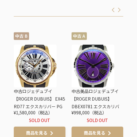
中古ロジェデュブイ
中古美品ロジェデュブイ
中
E46
【ROGER DUBUIS】 EX45
【ROGER DUBUIS】
【R
ーダイ
RD77 エクスカリバー PG
DBEX0781 エクスカリバ
14
¥1,580,000（税込）
¥998,000（税込）
¥6
 世
世界限定28本
ー42 パープル 限定50本
バー
SOLD OUT
SOLD OUT
界限
商品を見る
商品を見る