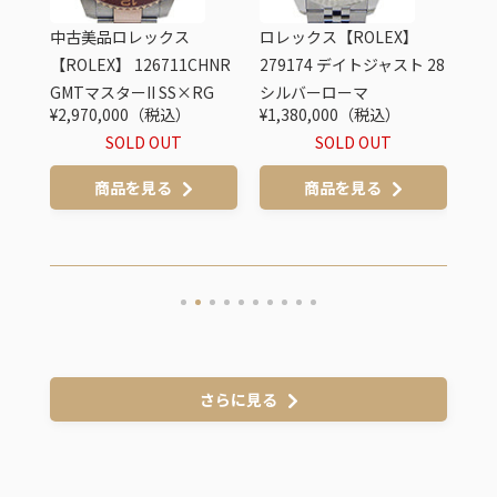
中古美品ロレックス
ロレックス【ROLEX】
中古
スタ
【ROLEX】 126711CHNR
279174 デイトジャスト 28
【RO
ィ
GMTマスターII SS×RG
シルバーローマ
ーパ
¥2,970,000（税込）
¥1,380,000（税込）
¥45
ブル
SOLD OUT
SOLD OUT
ク 3
商品を見る
商品を見る
さらに見る