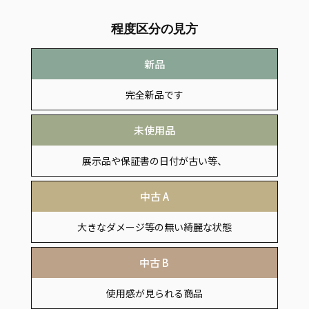
程度区分の見方
新品
完全新品です
未使用品
展示品や保証書の日付が古い等、
付属品の欠品がある商品
中古 A
大きなダメージ等の無い綺麗な状態
中古 B
使用感が見られる商品