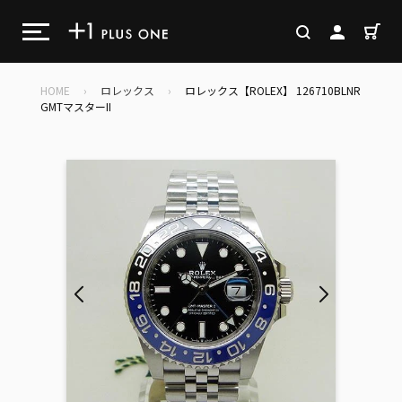
コ
ン
カ
検索
ログイン
テ
ン
ツ
HOME
›
ロレックス
›
ロレックス【ROLEX】 126710BLNR
に
GMTマスターII
ス
キ
ッ
プ
す
る